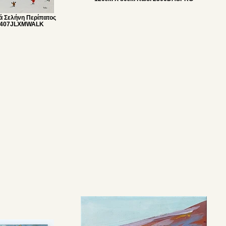
ά Σελήνη Περίπατος
. 0407JLXMWALK