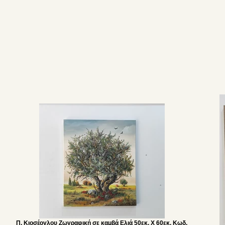
Π. Κιοσέογλου Ζωγραφική σε καμβά Ελιά 50εκ. Χ 60εκ. Κωδ.