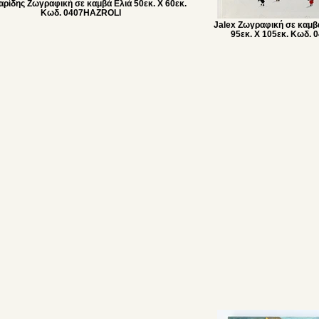
ζαρίδης Ζωγραφική σε καμβά Ελιά 50εκ. Χ 60εκ.
Κωδ. 0407HAZROLI
Jalex Ζωγραφική σε καμβ
95εκ. Χ 105εκ. Κωδ