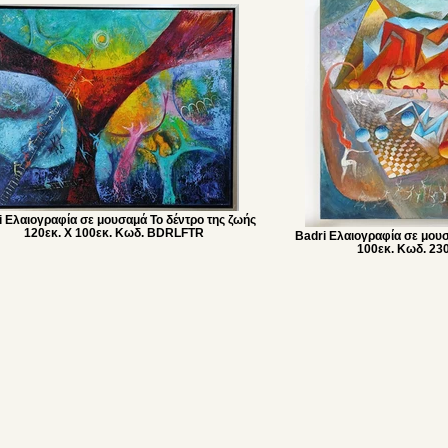
i Ελαιογραφία σε μουσαμά Το δέντρο της ζωής
120εκ. Χ 100εκ. Κωδ. BDRLFTR
Badri Ελαιογραφία σε μουσ
100εκ. Κωδ. 2