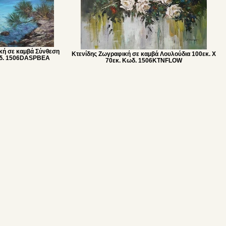
κή σε καμβά Σύνθεση
Κτενίδης Ζωγραφική σε καμβά Λουλούδια 100εκ. Χ
Κωδ. 1506DASPBEA
70εκ. Κωδ. 1506KTNFLOW