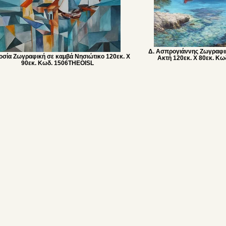
Δ. Ασπρογιάννης Ζωγραφι
οσία Ζωγραφική σε καμβά Νησιώτικο 120εκ. Χ
Ακτή 120εκ. Χ 80εκ. 
90εκ. Κωδ. 1506THEOISL