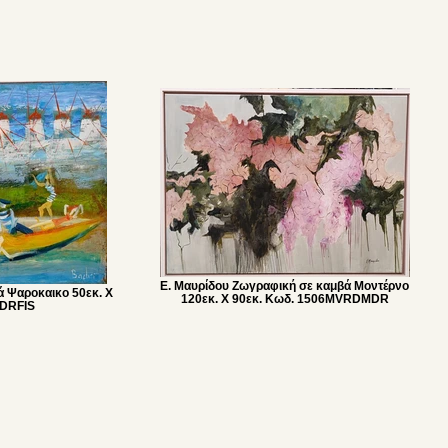
Ε. Μαυρίδου Ζωγραφική σε καμβά Μοντέρνο
ά Ψαροκαικο 50εκ. Χ
120εκ. Χ 90εκ. Κωδ. 1506MVRDMDR
BDRFIS