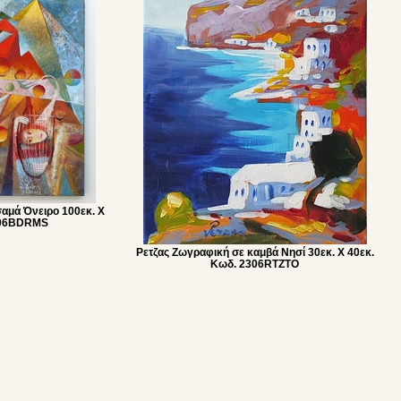
αμά Όνειρο 100εκ. Χ
306BDRMS
Ρετζας Ζωγραφική σε καμβά Nησί 30εκ. Χ 40εκ.
Κωδ. 2306RTZTO