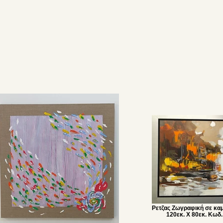
Ρετζας Ζωγραφική σε κα
120εκ. Χ 80εκ. Κω