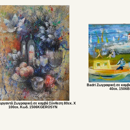
Badri Ζωγραφική σε καμβ
40εκ. 1506
ωργαντά Ζωγραφική σε καμβά Σύνθεση 80εκ. Χ
100εκ. Κωδ. 1506KGEROSYN