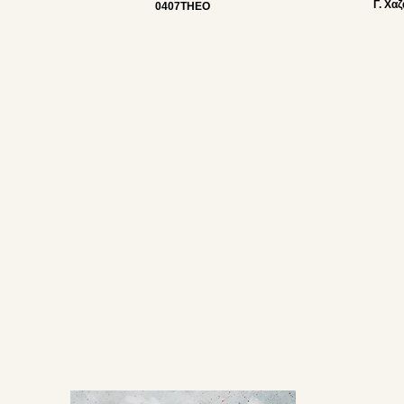
Γ. Χα
0407THEO