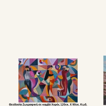
Θεοδοσία Ζωγραφική σε καμβά Χορός 120εκ. Χ 90εκ. Κωδ.