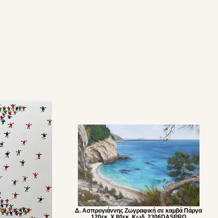
Δ. Ασπρογιάννης Ζωγραφική σε καμβά Πάργα
120εκ. Χ 80εκ. Κωδ. 2306DASPRG